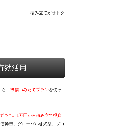
積み立てがオトク
有効活用
なら、
投信つみたてプラン
を使っ
。
0円ずつ合計1万円から積み立て投資
内債券型、グローバル株式型、グロ